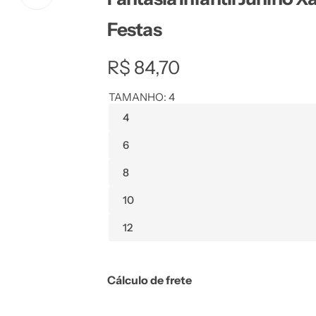
Festas
R
R$ 84,70
e
TAMANHO:
4
4
g
6
u
8
l
10
a
12
r
p
Cálculo de frete
r