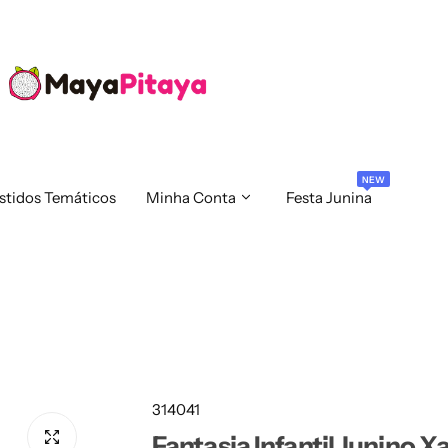
NEW
stidos Temáticos
Minha Conta
Festa Junina
314041
Fantasia Infantil Junino X