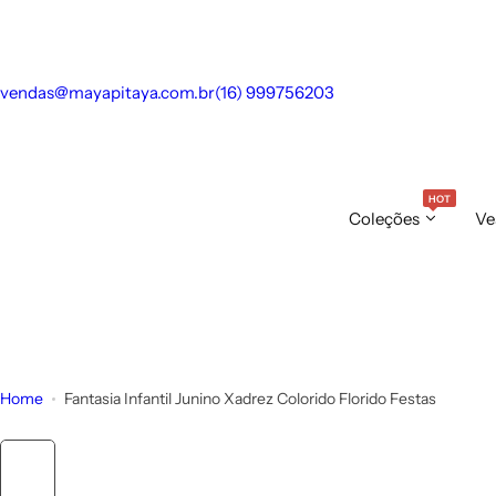
S
k
i
vendas@mayapitaya.com.br
(16) 999756203
p
t
o
c
HOT
o
Coleções
Ve
n
t
e
n
t
Home
Fantasia Infantil Junino Xadrez Colorido Florido Festas