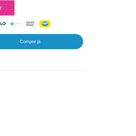
r
Compre já