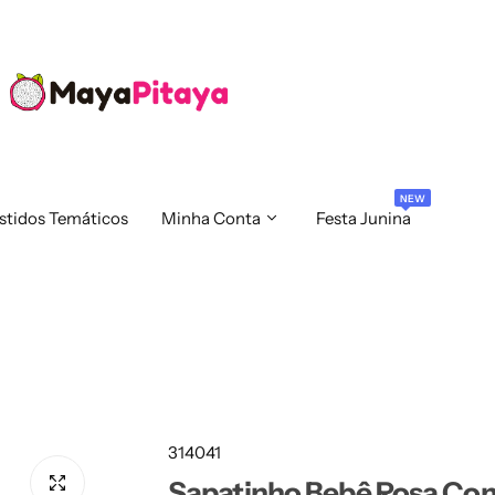
NEW
stidos Temáticos
Minha Conta
Festa Junina
314041
Sapatinho Bebê Rosa Com 