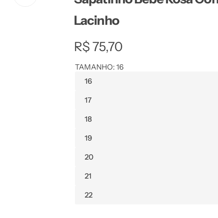
Lacinho
R
R$ 75,70
e
TAMANHO:
16
16
g
17
u
18
l
19
a
20
r
21
p
22
r