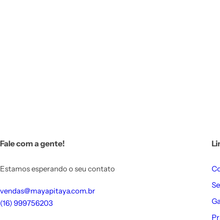
Fale com a gente!
Li
Estamos esperando o seu contato
C
Se
vendas@mayapitaya.com.br
Ga
(16) 999756203
Pr