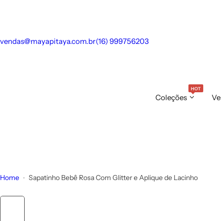
S
k
i
vendas@mayapitaya.com.br
(16) 999756203
p
t
o
c
HOT
o
Coleções
Ve
n
t
e
n
t
Home
Sapatinho Bebê Rosa Com Glitter e Aplique de Lacinho