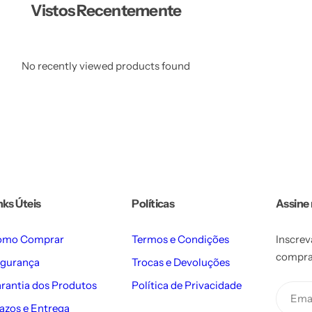
Vistos Recentemente
No recently viewed products found
nks Úteis
Políticas
Assine
omo Comprar
Termos e Condições
Inscrev
compra.
gurança
Trocas e Devoluções
rantia dos Produtos
Política de Privacidade
Ema
azos e Entrega