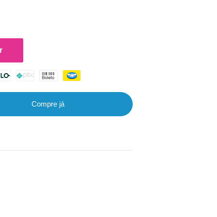
r
Compre já