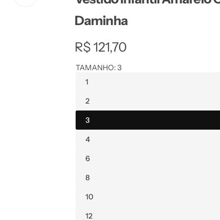
Daminha
R
R$ 121,70
e
TAMANHO:
3
1
g
2
u
3
l
4
a
6
r
8
p
10
12
r