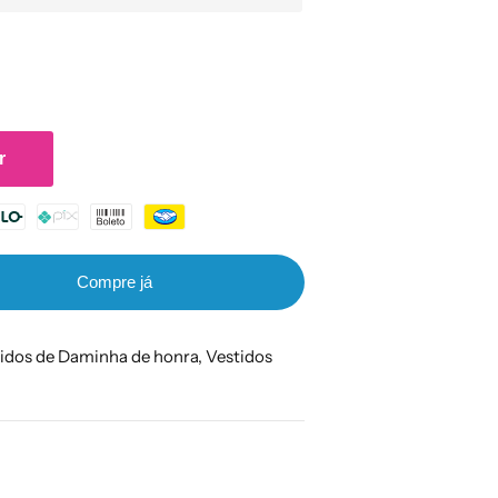
r
Compre já
idos de Daminha de honra,
Vestidos