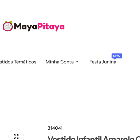
NEW
stidos Temáticos
Minha Conta
Festa Junina
314041
Vestido Infantil Amarelo 