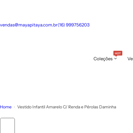
S
k
i
vendas@mayapitaya.com.br
(16) 999756203
p
t
o
c
HOT
o
Coleções
Ve
n
t
e
n
t
Home
Vestido Infantil Amarelo C/ Renda e Pérolas Daminha